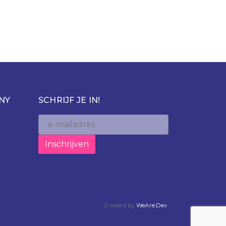
NY
SCHRIJF JE IN!
Created by
WeAre.Dev