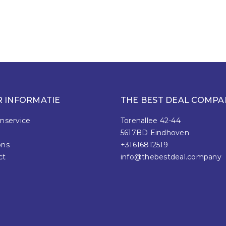
 INFORMATIE
THE BEST DEAL COMPA
nservice
Torenallee 42-44
5617BD Eindhoven
ons
+31616812519
ct
info@thebestdeal.company