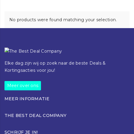
No products were found matching your selection.
Elke dag zijn wij op zoek naar de beste Deals &
Kortingsacties voor jou!
Meer over ons
MEER INFORMATIE
Klantenservice
THE BEST DEAL COMPANY
Blog
Over ons
Torenallee 42-44
Contact
SCHRIJF JE IN!