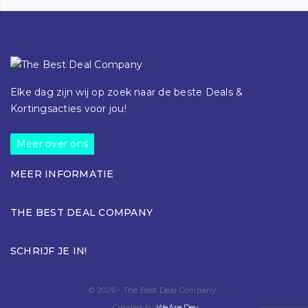
Elke dag zijn wij op zoek naar de beste Deals &
Kortingsacties voor jou!
Meer over ons
MEER INFORMATIE
Klantenservice
THE BEST DEAL COMPANY
Blog
Over ons
Torenallee 42-44
Contact
SCHRIJF JE IN!
5617BD Eindhoven
+31616812519
info@thebestdeal.company
© 2026 - The Best Deal Company
Created by
WeAre.Dev