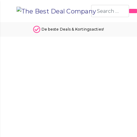
Deals & Kortingsacties!
24 uur p