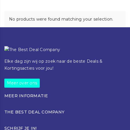
No products were found matching your selection.
Elke dag zijn wij op zoek naar de beste Deals &
Kortingsacties voor jou!
Meer over ons
MEER INFORMATIE
Klantenservice
THE BEST DEAL COMPANY
Blog
Over ons
Torenallee 42-44
Contact
SCHRIJF JE IN!