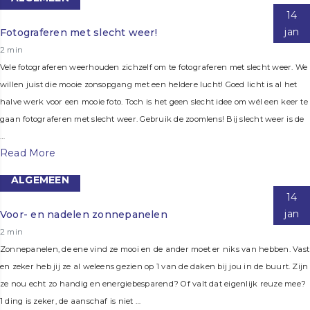
14
jan
Fotograferen met slecht weer!
2 min
Vele fotograferen weerhouden zichzelf om te fotograferen met slecht weer. We
willen juist die mooie zonsopgang met een heldere lucht! Goed licht is al het
halve werk voor een mooie foto. Toch is het geen slecht idee om wél een keer te
gaan fotograferen met slecht weer. Gebruik de zoomlens! Bij slecht weer is de
…
Read More
ALGEMEEN
14
jan
Voor- en nadelen zonnepanelen
2 min
Zonnepanelen, de ene vind ze mooi en de ander moet er niks van hebben. Vast
en zeker heb jij ze al weleens gezien op 1 van de daken bij jou in de buurt. Zijn
ze nou echt zo handig en energiebesparend? Of valt dat eigenlijk reuze mee?
1 ding is zeker, de aanschaf is niet …