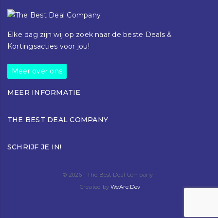
Elke dag zijn wij op zoek naar de beste Deals &
Kortingsacties voor jou!
Meer over ons
MEER INFORMATIE
Klantenservice
THE BEST DEAL COMPANY
Blog
Over ons
Torenallee 42-44
Contact
SCHRIJF JE IN!
5617BD Eindhoven
+31616812519
info@thebestdeal.company
© 2026 - The Best Deal Company
Created by
WeAre.Dev