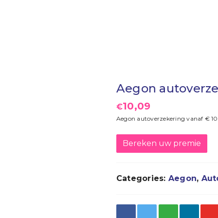
Aegon autoverze
10,09
€
Aegon autoverzekering vanaf € 1
Bereken uw premie
Categories:
Aegon
,
Aut