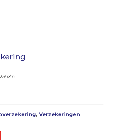
kering
0,09 p/m
overzekering
,
Verzekeringen