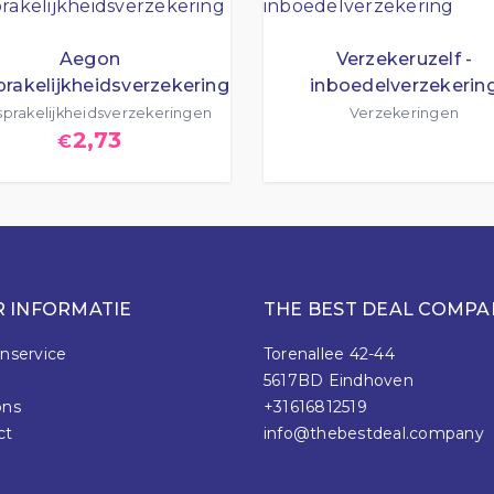
Aegon
Verzekeruzelf -
rakelijkheidsverzekering
inboedelverzekerin
prakelijkheidsverzekeringen
Verzekeringen
2,73
€
 INFORMATIE
THE BEST DEAL COMPA
nservice
Torenallee 42-44
5617BD Eindhoven
ons
+31616812519
ct
info@thebestdeal.company