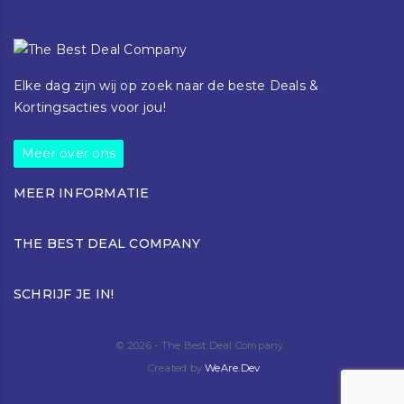
Elke dag zijn wij op zoek naar de beste Deals &
Kortingsacties voor jou!
Meer over ons
MEER INFORMATIE
Klantenservice
THE BEST DEAL COMPANY
Blog
Over ons
Torenallee 42-44
Contact
SCHRIJF JE IN!
5617BD Eindhoven
+31616812519
info@thebestdeal.company
© 2026 - The Best Deal Company
Created by
WeAre.Dev