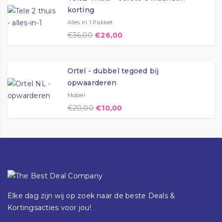
korting
Alles in 1 Pakket
€
36,00
€
26,00
Ortel - dubbel tegoed bij
opwaarderen
Mobiel
€
20,00
€
10,00
Elke dag zijn wij op zoek naar de beste Deals &
Kortingsacties voor jou!