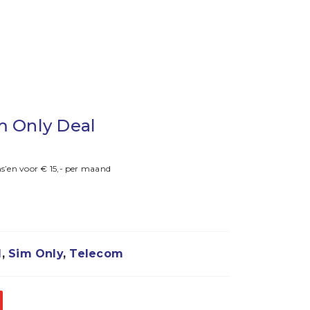
m Only Deal
s’en voor € 15,- per maand
l
,
Sim Only
,
Telecom