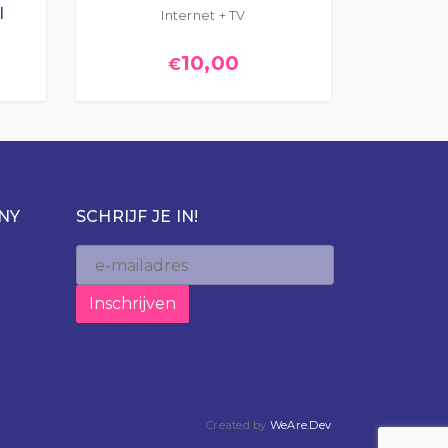
l
Internet + TV
10,00
€
NY
SCHRIJF JE IN!
Created by
WeAre.Dev