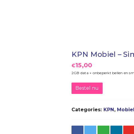
KPN Mobiel – Si
15,00
€
2GB data + onbeperkt bellen en sm
Bestel nu
Categories:
KPN
,
Mobie