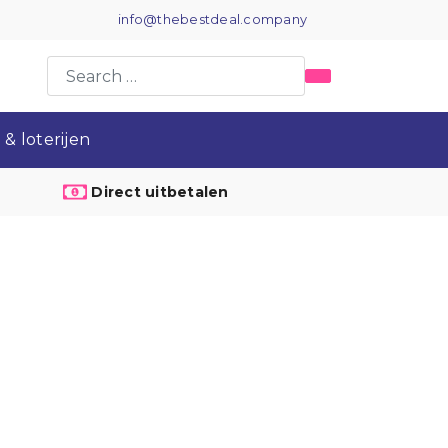
info@thebestdeal.company
& loterijen
Direct uitbetalen