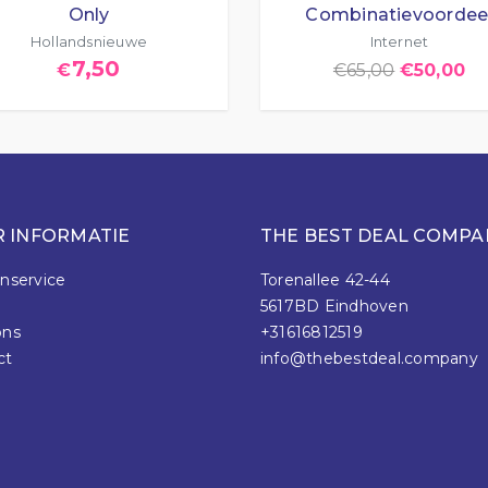
Only
Combinatievoordee
Hollandsnieuwe
Internet
7,50
€
€
65,00
€
50,00
 INFORMATIE
THE BEST DEAL COMPA
nservice
Torenallee 42-44
5617BD Eindhoven
ons
+31616812519
ct
info@thebestdeal.company