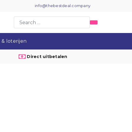
info@thebestdeal.company
& loterijen
Direct uitbetalen