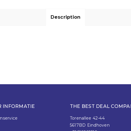
Description
 INFORMATIE
THE BEST DEAL COMPA
nservice
Torenallee 42-44
5617BD Eindhoven