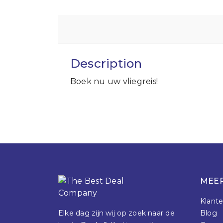
Description
Boek nu uw vliegreis!
MEER
Klante
Elke dag zijn wij op zoek naar de
Blog