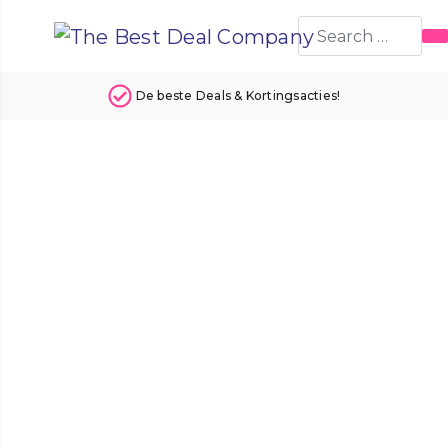
Deals & Kortingsacties!
24 uur p